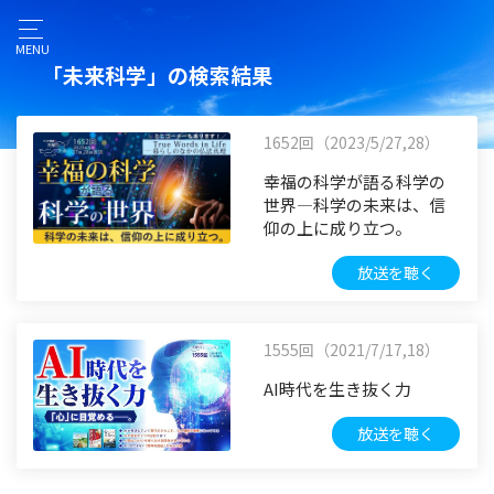
MENU
「未来科学」の検索結果
1652回（2023/5/27,28）
幸福の科学が語る科学の
世界―科学の未来は、信
仰の上に成り立つ。
放送を聴く
1555回（2021/7/17,18）
AI時代を生き抜く力
放送を聴く