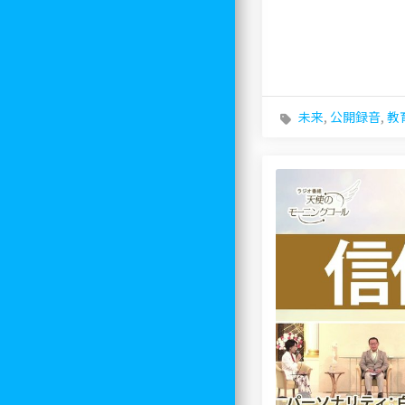
未来
,
公開録音
,
教