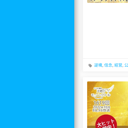
逆境
,
信念
,
経営
,