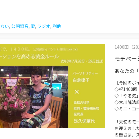
けない
,
公開録音
,
愛
,
ラジオ
,
利他
1400回（201
モチベー
あなたの
【今回のポ
◇祝140
◇「やる気
◇大川隆法
◇ミニ・コ
「天使のモー
を迎えまし
の皆さま、ス