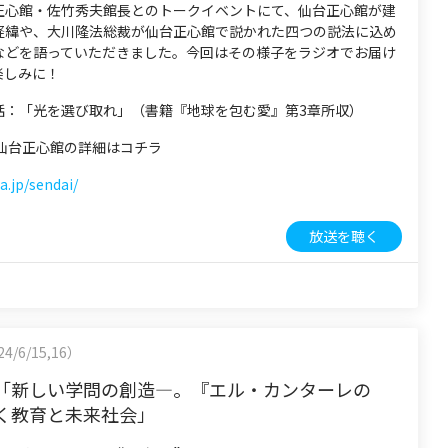
正心館・佐竹秀夫館長とのトークイベントにて、仙台正心館が建
経緯や、大川隆法総裁が仙台正心館で説かれた四つの説法に込め
などを語っていただきました。今回はその様子をラジオでお届け
楽しみに！
話：「光を選び取れ」（書籍『地球を包む愛』第3章所収）
 仙台正心館の詳細はコチラ
a.jp/sendai/
放送を聴く
4/6/15,16）
「新しい学問の創造―。『エル・カンターレの
く教育と未来社会」