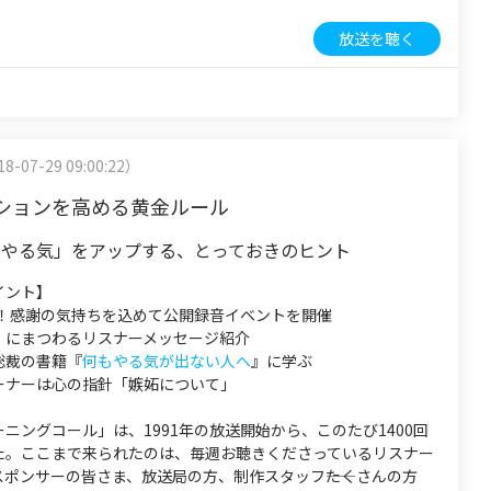
放送を聴く
8-07-29 09:00:22）
ションを高める黄金ルール
「やる気」をアップする、とっておきのヒント
イント】
0回！感謝の気持ちを込めて公開録音イベントを開催
」にまつわるリスナーメッセージ紹介
総裁の書籍『
何もやる気が出ない人へ
』に学ぶ
ーナーは心の指針「嫉妬について」
ニングコール」は、1991年の放送開始から、このたび1400回
た。ここまで来られたのは、毎週お聴きくださっているリスナー
ポンサーの皆さま、放送局の方、制作スタッフ――たくさんの方