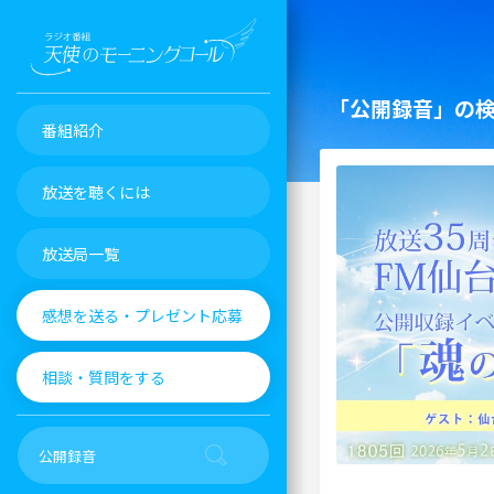
「公開録音」の
番組紹介
放送を聴くには
放送局一覧
感想を送る・プレゼント応募
相談・質問をする