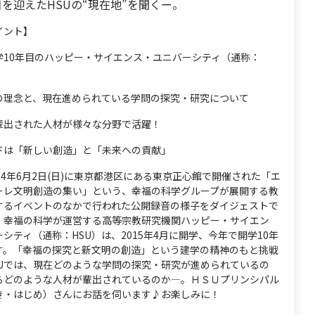
目を迎えたHSUの“現在地”を聞くー。
イント】
学10年目のハッピー・サイエンス・ユニバーシティ（通称：
学の理念と、現在進められている学問の探究・研究について
ら輩出された人材が様々な分野で活躍！
ドは「新しい創造」と「未来への貢献」
24年6月2日(日)に東京都港区にある東京正心館で開催された「エ
ーレ文明創造の集い」という、幸福の科学グループが展開する教
するイベントのなかで行われた公開録音の様子をダイジェストで
！幸福の科学が運営する高等宗教研究機関ハッピー・サイエン
シティ（通称：HSU）は、2015年4月に開学、今年で開学10年
す。「幸福の探究と新文明の創造」という建学の精神のもと挑戦
SUでは、現在どのような学問の探究・研究が進められているの
らどのような人材が輩出されているのか―。ＨＳＵプリンシパル
き・はじめ）さんにお話を伺います♪お楽しみに！