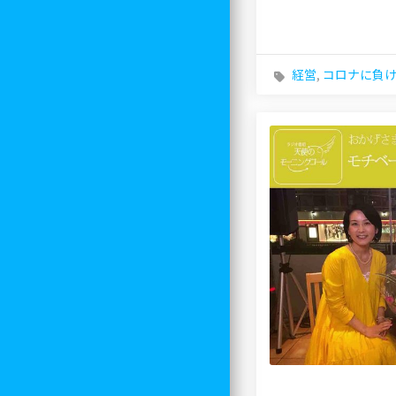
経営
,
コロナに負