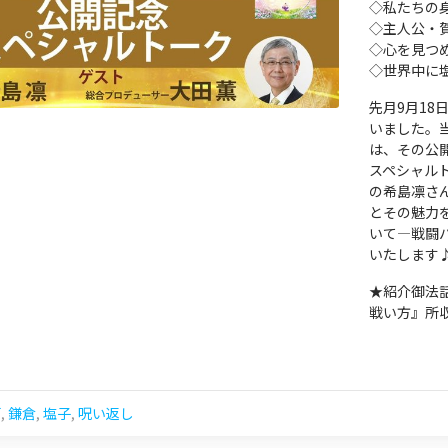
◇私たちの
◇主人公・
◇心を見つ
◇世界中に
先月9月1
いました。
は、その公
スペシャル
の希島凛さん
とその魅力
いて―戦闘
いたします
★紹介御法
戦い方』所
画
,
鎌倉
,
塩子
,
呪い返し