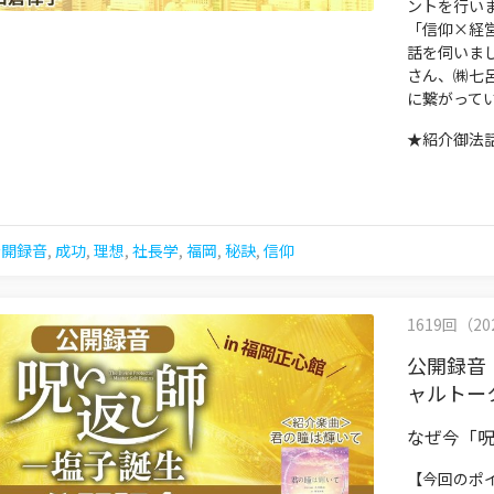
ントを行い
「信仰×経
話を伺いま
さん、㈱七
に繋がって
★紹介御法
公開録音
,
成功
,
理想
,
社長学
,
福岡
,
秘訣
,
信仰
1619回（202
公開録音
ャルトー
なぜ今「
【今回のポ