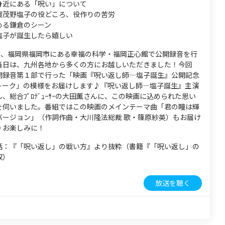
身近にある「呪い」について
賀茂野塩子の役どころ、役作りの苦労
める鎌倉のシーン
塩子が誕生したら嬉しい
8日、福岡県福岡市にある幸福の科学・福岡正心館で公開録音を行
当日は、九州各地から多くの方にお越しいただきました！今回
開録音第１部で行った「映画『呪い返し師―塩子誕生』公開記念
トーク」の模様をお届けします♪『呪い返し師―塩子誕生』主演
、総合ﾌﾟﾛﾃﾞｭｰｻｰの大田薫さんに、この映画に込められた思い
を伺いました。番組ではこの映画のメインテーマ曲「君の瞳は輝
バージョン」（作詞作曲・大川隆法総裁 歌・篠原紗英）もお届け
♪お楽しみに！
話：『「呪い返し」の戦い方』より抜粋（書籍『「呪い返し」の
収）
放送を聴く