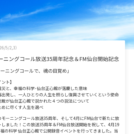
6/5/2,3）
ーニングコール放送35周年記念＆FM仙台開始記念
モーニングコールで、魂の目覚め」
イント】
震災と、幸福の科学･仙台正心館が落慶した意味
再出発し、一人ひとりの人生を照らし復興させていくという使命
総裁が仙台正心館で説かれた４つの説法について
ために尽くす人生を選べ
のモーニングコール放送35周年、そして4月にFM仙台で新たに放
しました！この放送35周年＆FM仙台放送開始を祝して、4月19
幸福の科学 仙台正心館で公開録音イベントを行ってきました。当