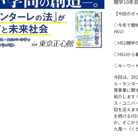
開学10年
【今回のポ
◇今年で開
HSU）
◇HSU開
◇HSUか
◇キーワー
今回は、20
ル・カンタ
育事業に関
紹介します
ス・ユニバー
目を迎えま
を続けるH
か、そこか
九鬼一（く