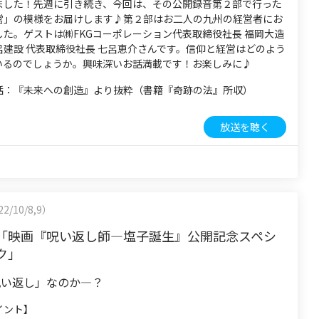
ました！先週に引き続き、今回は、その公開録音第２部で行った
営」の模様をお届けします♪第２部はお二人の九州の経営者にお
した。ゲストは㈱FKGコーポレーション代表取締役社長 福岡大造
呂建設 代表取締役社長 七呂恵介さんです。信仰と経営はどのよう
いるのでしょうか。興味深いお話満載です！お楽しみに♪
話：『未来への創造』より抜粋（書籍『奇跡の法』所収）
放送を聴く
2/10/8,9）
「映画『呪い返し師―塩子誕生』公開記念スペシ
ク」
呪い返し」なのか―？
イント】