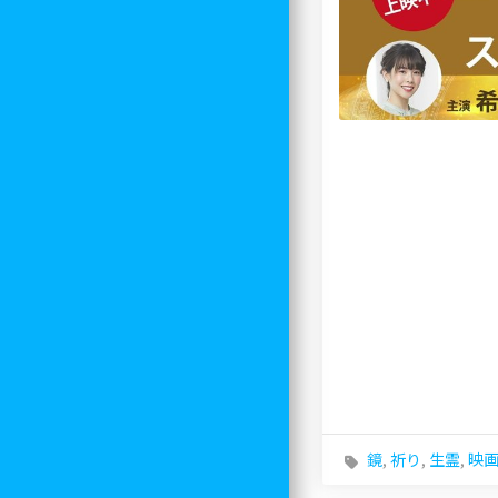
鏡
,
祈り
,
生霊
,
映