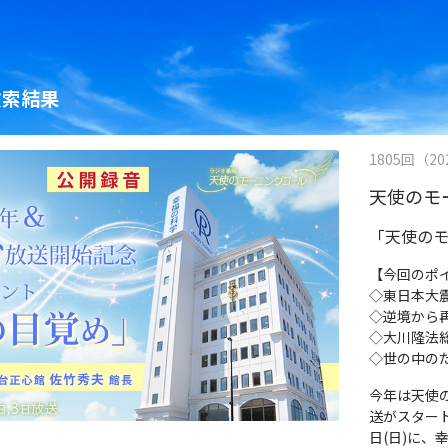
検索結果
1805回（202
天使のモ
「天使の
【今回のポ
◇東日本大
◇逆境から
◇大川隆法
◇世の中の
今年は天使
送がスタート
日(日)に、