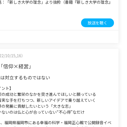
話：「新しき大学の理念」より抜粋（書籍『新しき大学の理念』
放送を聴く
2/10/15,16）
「信仰×経営」
功は対立するものではない
イント】
実の成功と繁栄のなかを突き進んでほしいと願っている
着実な手を打ちつつ、新しいアイデアで乗り越えていく
界の発展に貢献したいという「大きな志」
かないのは仏と心が合っていない“不心得”なだけ
8日、福岡県福岡市にある幸福の科学・福岡正心館で公開録音イベ