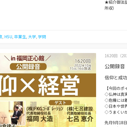
★紹介御法
所収）
育
,
HSU
,
卒業生
,
大学
,
学問
1620回（202
公開録音
信仰と成
【今回のポ
◇仏神は真
◇危機には
◇日本や世
◇うまくい
先月9月1