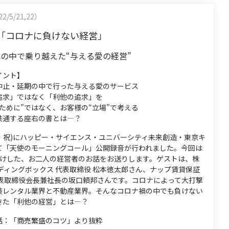
2/5/21,22）
「コロナに負けない経営」
の中で乗り越えた“与える愛の経営”
イント】
中止・延期の中で行った与える愛のサービス
追求」ではなく「利他の追求」を
ために”ではなく、お客様の“立場”で考える
共通する座右の書とは―？
金・祝)にハッピー・サイエンス・ユニバーシティ未来創造・東京キ
て「天使のモーニングコール」公開録音が行われました。今回は
届けした、お二人の経営者のお話をお送りします。ゲストは、株
ディングボックス 代表取締役 松本徳太郎さん、ナップ賃貸保証
代表取締役会長兼社長の坂口頼邦さんです。コロナによって大打撃
装レンタル業界と不動産業界。そんなコロナ禍の中でも負けない
きた「利他の経営」とは―？
話：「商売繁盛のコツ」より抜粋