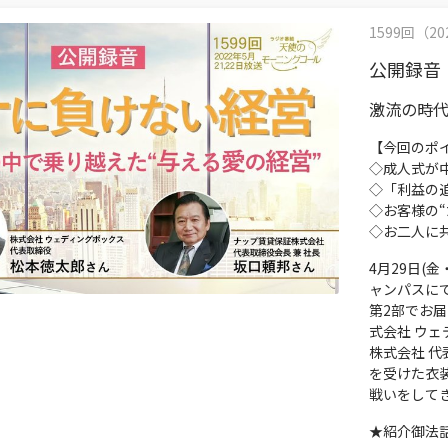
1599回（202
公開録音
激流の時代
【今回のポ
◇成人式が
◇「利益の
◇お客様の“
◇お二人に
4月29日(
ャンパスに
第2部でお
式会社 ウェ
株式会社 
を受けた衣
戦いをして
★紹介御法