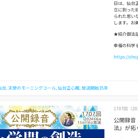
日は、仙台
立に到った
られた思い
します。お
★紹介御法
幸福の科学
https://shoj
仙台
,
天使のモーニングコール
,
仙台正心館
,
放送開始35年
1707回（202
公開録音
法』が拓