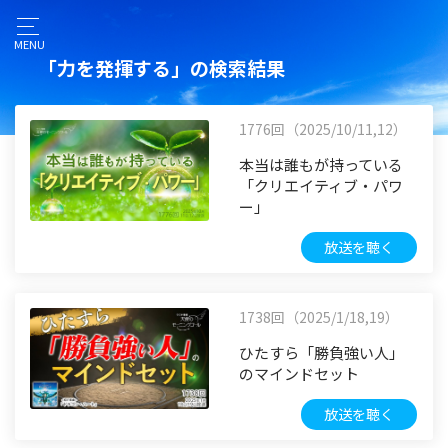
MENU
「力を発揮する」の検索結果
1776回（2025/10/11,12）
本当は誰もが持っている
「クリエイティブ・パワ
ー」
放送を聴く
1738回（2025/1/18,19）
ひたすら「勝負強い人」
のマインドセット
放送を聴く