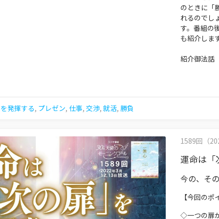
のときに「
れるのでし
す。番組の
も紹介しま
紹介御法話
力を発揮する
,
プレゼン
,
仕事
,
交渉
,
就活
,
勝負
1589回（202
運命は「
今の、そ
【今回のポ
◇一つの扉