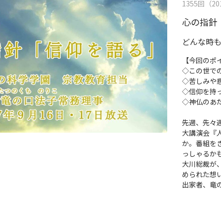
1355回（201
心の指針
どんな時
【今回のポ
◇この世で
◇苦しみや
◇信仰を持
◇神仏のあ
先週、先々
大講演会『
か。番組を
っしゃるか
大川総裁が
められた想
出家者、竜