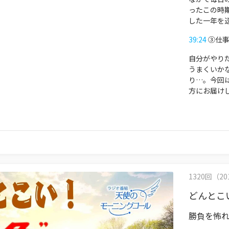
ったこの時
した一年を
39:24
③仕事
自分がやり
うまくいか
り…。今回
方にお届け
1320回（201
どんとこ
勝負を怖