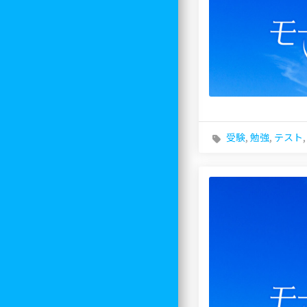
受験
,
勉強
,
テスト