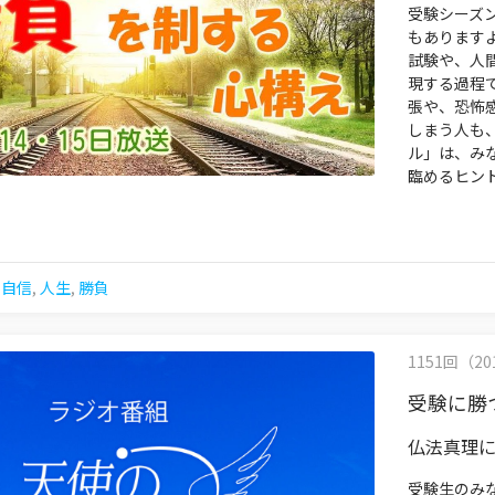
受験シーズ
もあります
試験や、人
現する過程
張や、恐怖
しまう人も
ル」は、み
臨めるヒン
,
自信
,
人生
,
勝負
1151回（201
受験に勝
仏法真理
受験生のみ