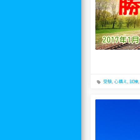
受験
,
心構え
,
試練