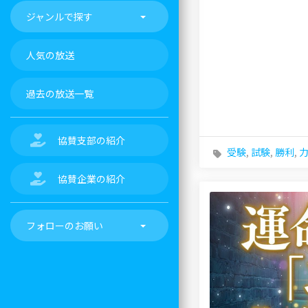
ジャンルで探す
人気の放送
過去の放送一覧
協賛支部の紹介
受験
,
試験
,
勝利
,
協賛企業の紹介
フォローのお願い