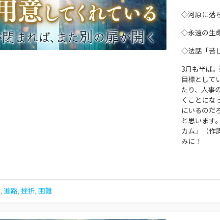
◇河原に落
◇永遠の生
◇法話「苦
3月も半ば
目標として
たり、人事
くことにな
にいるのだ
と思います
カム」（作
みに！
扉
,
進路
,
挫折
,
困難