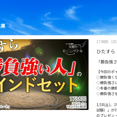
結果
1738回（202
ひたすら
「勝負強
【今回のポ
◇勝負強く
◇勝負強さ
◇本番の勝
◇勝負強さ
1/18(土
試験）」が
のプレゼン