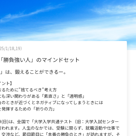
5/1/18,19）
「勝負強い人」のマインドセット
さ」は、鍛えることができるー。
イント】
なるために”捨てるべき”考え方
にも深い関わりがある「素直さ」と「透明感」
負のときが近づくとネガティブになってしまうときには
を発揮するための「祈りの力」
)、19(日)は、全国で「大学入学共通テスト（旧：大学入試センター
行われます。人生のなかでは、受験に限らず、就職活動や仕事で
・交渉など、節目節目に「本番の勝負のとき」が訪れますが、そ