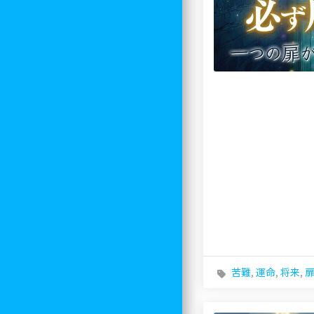
苦難
,
運命
,
将来
,