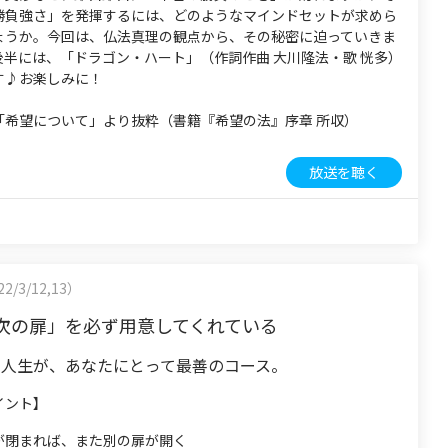
勝負強さ」を発揮するには、どのようなマインドセットが求めら
ょうか。今回は、仏法真理の観点から、その秘密に迫っていきま
後半には、「ドラゴン・ハート」（作詞作曲 大川隆法・歌 恍多）
す♪お楽しみに！
「希望について」より抜粋（書籍『希望の法』序章 所収）
放送を聴く
2/3/12,13）
次の扉」を必ず用意してくれている
の人生が、あなたにとって最善のコース。
イント】
が閉まれば、また別の扉が開く