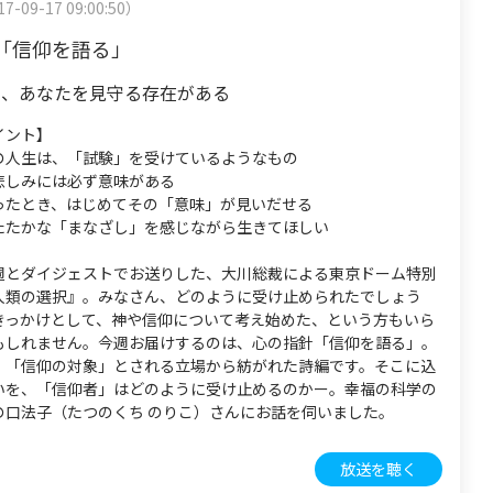
7-09-17 09:00:50）
「信仰を語る」
も、あなたを見守る存在がある
イント】
の人生は、「試験」を受けているようなもの
悲しみには必ず意味がある
ったとき、はじめてその「意味」が見いだせる
たたかな「まなざし」を感じながら生きてほしい
週とダイジェストでお送りした、大川総裁による東京ドーム特別
人類の選択』。みなさん、どのように受け止められたでしょう
きっかけとして、神や信仰について考え始めた、という方もいら
もしれません。今週お届けするのは、心の指針「信仰を語る」。
、「信仰の対象」とされる立場から紡がれた詩編です。そこに込
いを、「信仰者」はどのように受け止めるのかー。幸福の科学の
の口法子（たつのくち のりこ）さんにお話を伺いました。
放送を聴く