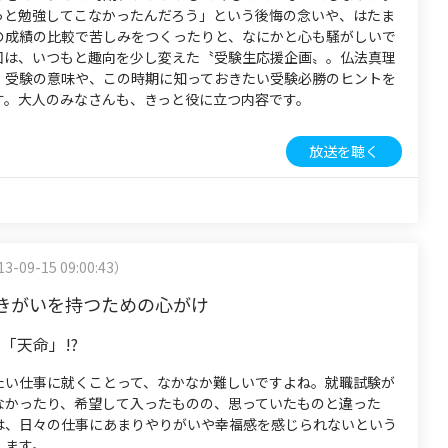
っと勉強してこなかったんだろう」という後悔の念いや、はたま
の成績の比較で苦しみをつくったりと、なにかと心も騒がしいで
回は、いつもと趣向を少し変えた〝受験生応援企画〟。仏法真理
、受験の意味や、この時期に知っておきたい受験必勝のヒントを
す。大人のみなさんも、きっと役に立つ内容です。
放送を聴く
3-09-15 09:00:43）
きがいを持つための心がけ
「天命」!?
たい仕事に就くことって、なかなか難しいですよね。就職試験が
なかったり、希望して入ったものの、思っていたものと違った
は、日々の仕事にあまりやりがいや幸福感を感じられないという
します。