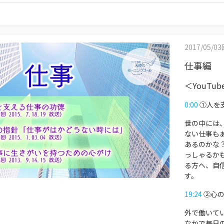
2017/05/0
仕事編
＜YouTu
0:00
①人を
世の中には
ない仕事も
あるのかな
っしゃるか
る方へ、自
す。
19:24
②心の
外で働いて
なかで毎日