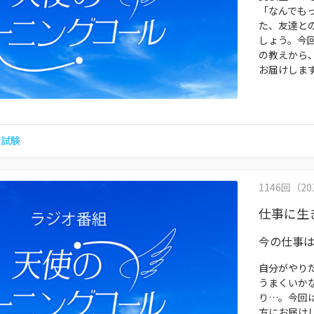
「なんでも
た、友達と
しょう。今
の教えから
お届けしま
,
試験
1146回（201
仕事に生
今の仕事は
自分がやり
うまくいか
り…。今回
方にお届け