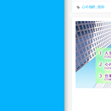
心の指針
,
信仰