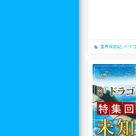
霊界探訪記
,
ドラ