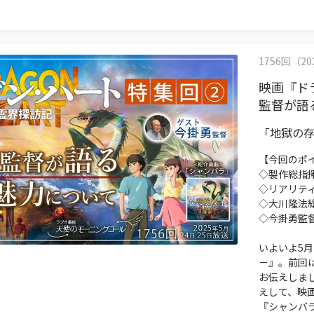
1756回（202
映画『ド
監督が語
「地獄の
【今回のポ
◇製作総指
◇リアリテ
◇大川隆法
◇今掛勇監
いよいよ5月
－』。前回
お伝えしま
えして、映
『シャンバ