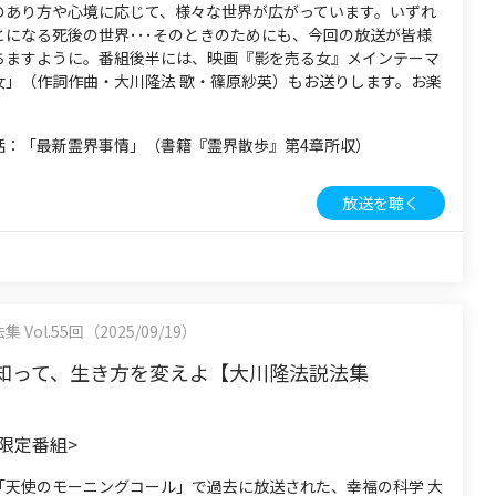
のあり方や心境に応じて、様々な世界が広がっています。いずれ
とになる死後の世界･･･そのときのためにも、今回の放送が皆様
ちますように。番組後半には、映画『影を売る女』メインテーマ
女」（作詞作曲・大川隆法 歌・篠原紗英）もお送りします。お楽
話：「最新霊界事情」（書籍『霊界散歩』第4章所収）
放送を聴く
Vol.55回（2025/09/19）
知って、生き方を変えよ【大川隆法説法集
be限定番組>
「天使のモーニングコール」で過去に放送された、幸福の科学 大