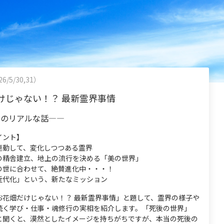
6/5/30,31）
けじゃない！？ 最新霊界事情
」のリアルな話—―
イント】
連動して、変化しつつある霊界
の精舎建立、地上の流行を決める「美の世界」
の世に合わせて、絶賛進化中・・・！
近代化」という、新たなミッション
お花畑だけじゃない！？ 最新霊界事情」と題して、霊界の様子や
続く学び・仕事・魂修行の実相を紹介します。「死後の世界」
と聞くと、漠然としたイメージを持ちがちですが、本当の死後の