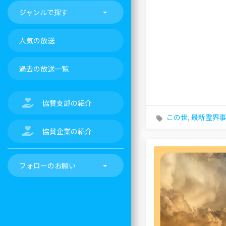
ジャンルで探す
人気の放送
過去の放送一覧
協賛支部の紹介
この世
,
最新霊界
協賛企業の紹介
フォローのお願い