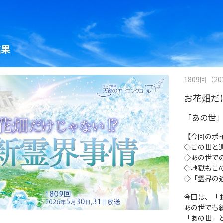
結果
1809回（202
お花畑だ
「あの世
【今回のポ
◇この世と
◇あの世で
◇地獄もこ
◇「霊界の
今回は、「
あの世でも
「あの世」