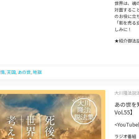
世界は、魂
対面するこ
のお役に立
「影を売る
しみに！
★紹介御法
事情
,
天国
,
あの世
,
地獄
大川隆法説法集 
あの世を
Vol.55】
<YouTu
ラジオ番組