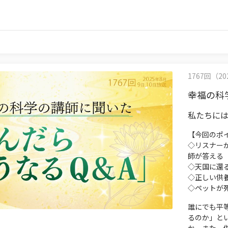
1767回（202
幸福の科
私たちに
【今回のポ
◇リスナー
師が答える
◇天国に還
◇正しい供
◇ペットが
誰にでも平
るのか」と