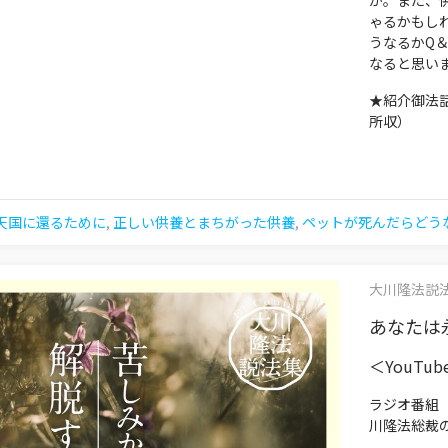
か。また、
ゃるかもし
うなるかQ
なると思い
★紹介御法
所収）
天国に還るために
,
正しい供養とまちがった供養
,
ペットが死んだらどう
大川隆法説法集 
あなたは永
＜YouTu
ラジオ番組
川隆法総裁