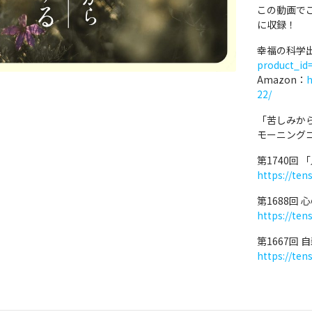
この動画で
に収録！
幸福の科学
product_id
Amazon：
h
22/
「苦しみか
モーニング
第1740回
https://ten
第1688回
https://ten
第1667回
https://ten