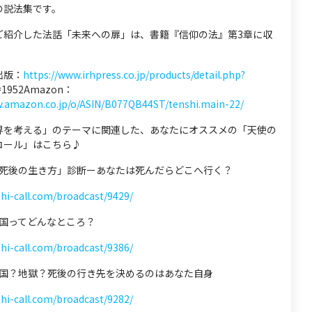
の説法集です。
ご紹介した法話「未来への扉」は、書籍『信仰の法』第3章に収
出版：
https://www.irhpress.co.jp/products/detail.php?
d=1952Amazon：
w.amazon.co.jp/o/ASIN/B077QB44ST/tenshi.main-22/
界を考える」のテーマに関連した、あなたにオススメの「天使の
コール」はこちら♪
 「死後の生き方」診断ーあなたは死んだらどこへ行く？
shi-call.com/broadcast/9429/
 天国ってどんなところ？
shi-call.com/broadcast/9386/
 天国？地獄？死後の行き先を決めるのはあなた自身
shi-call.com/broadcast/9282/