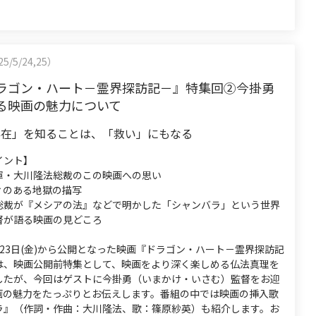
5/5/24,25）
ラゴン・ハート－霊界探訪記－』特集回②今掛勇
る映画の魅力について
存在」を知ることは、「救い」にもなる
イント】
揮・大川隆法総裁のこの映画への思い
ィのある地獄の描写
総裁が『メシアの法』などで明かした「シャンバラ」という世界
督が語る映画の見どころ
23日(金)から公開となった映画『ドラゴン・ハート－霊界探訪記
は、映画公開前特集として、映画をより深く楽しめる仏法真理を
したが、今回はゲストに今掛勇（いまかけ・いさむ）監督をお迎
画の魅力をたっぷりとお伝えします。番組の中では映画の挿入歌
ラ』（作詞・作曲：大川隆法、歌：篠原紗英）も紹介します。お