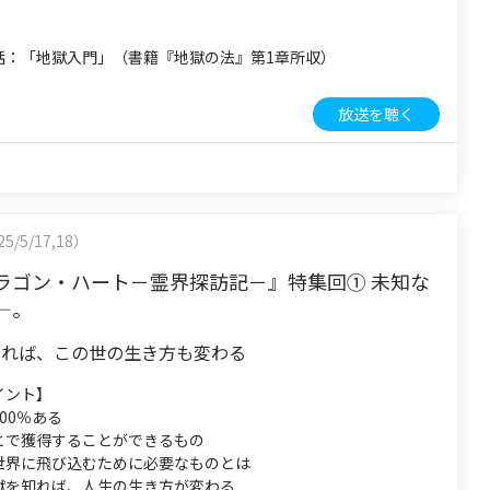
話：「地獄入門」（書籍『地獄の法』第1章所収）
放送を聴く
5/5/17,18）
ラゴン・ハート－霊界探訪記－』特集回① 未知な
―。
知れば、この世の生き方も変わる
イント】
00％ある
とで獲得することができるもの
世界に飛び込むために必要なものとは
獄を知れば、人生の生き方が変わる