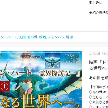
楽しみに！
★紹介御法
ゴン・ハート
,
天国
,
あの世
,
映画
,
シャンバラ
,
地獄
1755回（202
映画『ド
る世界へ
あの世を
【今回のポ
◇あの世は1
◇信じるこ
◇未知なる
◇天国・地