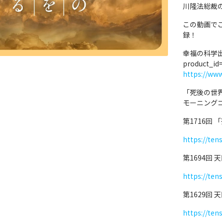
川隆法総裁
この動画で
録！
幸福の科学
product_i
https://ww
「死後の世
モーニング
第1716回
https://ten
第1694回
https://ten
第1629回
https://ten