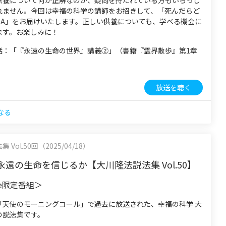
供養について何が正解なのか、疑問を持たれている方もいらっし
れません。今回は幸福の科学の講師をお招きして、「死んだらど
＆A」をお届けいたします。正しい供養についても、学べる機会に
ます。お楽しみに！
話：「『永遠の生命の世界』講義②」（書籍『霊界散歩』第1章
放送を聴く
なる
Vol.50回（2025/04/18）
遠の生命を信じるか【大川隆法説法集 Vol.50】
be限定番組＞
「天使のモーニングコール」で過去に放送された、幸福の科学 大
の説法集です。