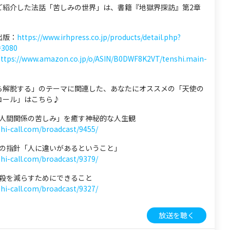
ご紹介した法話「苦しみの世界」は、書籍『地獄界探訪』第2章
出版：
https://www.irhpress.co.jp/products/detail.php?
=3080
ttps://www.amazon.co.jp/o/ASIN/B0DWF8K2VT/tenshi.main-
ら解脱する」のテーマに関連した、あなたにオススメの「天使の
コール」はこちら♪
 「人間関係の苦しみ」を癒す神秘的な人生観
shi-call.com/broadcast/9455/
 心の指針「人に違いがあるということ」
shi-call.com/broadcast/9379/
 自殺を減らすためにできること
shi-call.com/broadcast/9327/
放送を聴く