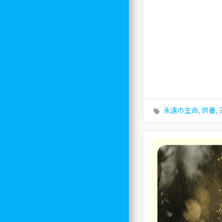
永遠の生命
,
供養
,